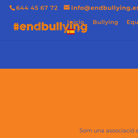
644 45 67 72
info@endbullying.e
Inicio
Bullying
Equ
Som una associació se