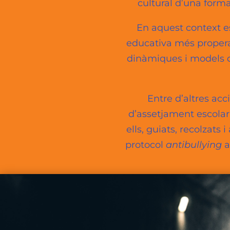
cultural d’una form
En aquest context es
educativa més propera 
dinàmiques i models qu
Entre d’altres acc
d’assetjament escolar
ells, guiats, recolzats
protocol
antibullying
a