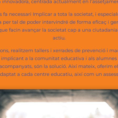
a innovadora, centrada actualment en l’assetjame
 fa necessari Implicar a tota la societat, i especi
per tal de poder intervindré de forma eficaç i ge
e facin avançar la societat cap a una ciutadania 
actiu.
ions, realitzem tallers i xerrades de prevenció i m
 implicant a la comunitat educativa i als alumnes 
 i acompanyats, són la solució. Així mateix, oferim e
daptat a cada centre educatiu, així com un asses