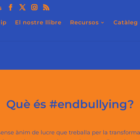
s
ip
El nostre llibre
Recursos
Catàleg 
Què és #endbullying?
nse ànim de lucre que treballa per la transformac