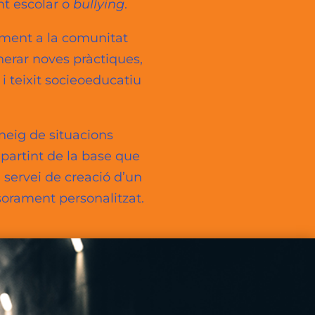
nt escolar o
bullying
.
alment a la comunitat
nerar noves pràctiques,
i teixit socieoeducatiu
aneig de situacions
partint de la base que
l servei de creació d’un
sorament personalitzat.