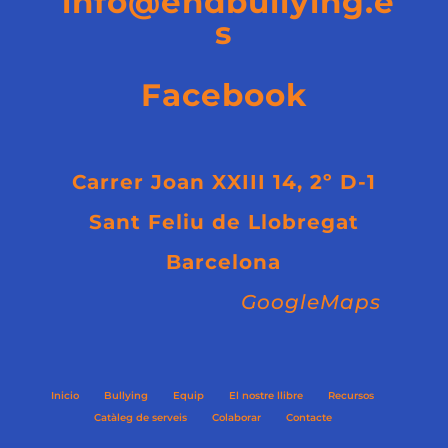
info@endbullying.e
s
Facebook
Carrer Joan XXIII 14, 2º D-1
Sant Feliu de Llobregat
Barcelona
GoogleMaps
Inicio
Bullying
Equip
El nostre llibre
Recursos
Catàleg de serveis
Colaborar
Contacte