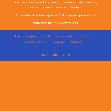
nostres activitats educatives i projectes socials diversos,
incloenti com a mecenes d’aquest.
Pots destinar la teva aportació al projecte que vulguis!
ES19 2100 1686 5002 0020 1995
Inicio
Bullying
Equip
El nostre llibre
Recursos
Catàleg de serveis
Colaborar
Contacte
2018 EndBullying