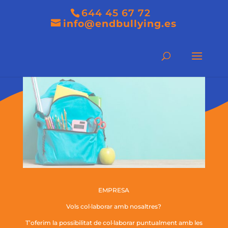
644 45 67 72
info@endbullying.es
EMPRESA
Vols col·laborar amb nosaltres?
T’oferim la possibilitat de col·laborar puntualment amb les